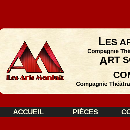
L
ES A
Compagnie Théâ
A
RT S
CO
Compagnie Théâtra
ACCUEIL
PIÈCES
C